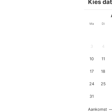
Kies da
Ma
Di
3
4
10
11
17
18
24
25
31
Aankomst